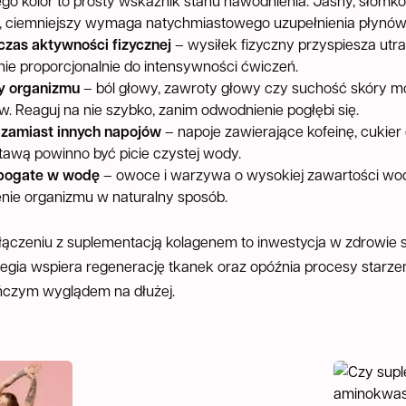
ego kolor to prosty wskaźnik stanu nawodnienia. Jasny, słom
 ciemniejszy wymaga natychmiastowego uzupełnienia płynów
zas aktywności fizycznej
– wysiłek fizyczny przyspiesza utra
ie proporcjonalnie do intensywności ćwiczeń.
y organizmu
– ból głowy, zawroty głowy czy suchość skóry m
. Reaguj na nie szybko, zanim odwodnienie pogłębi się.
 zamiast innych napojów
– napoje zawierające kofeinę, cukier
tawą powinno być picie czystej wody.
 bogate w wodę
– owoce i warzywa o wysokiej zawartości wody,
enie organizmu w naturalny sposób.
ączeniu z suplementacją kolagenem to inwestycja w zdrowie s
egia wspiera regenerację tkanek oraz opóźnia procesy starzen
ńczym wyglądem na dłużej.
Jak poprawić „odporność mechaniczną” ciała? Str
Czy suple