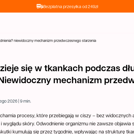
Bezpłatna przesyłka od 249zł
odnienia? niewidoczny mechanizm przedwczesnego starzenia
zieje się w tkankach podczas dł
 Niewidoczny mechanizm przed
ego 2026 | 9 min.
chamia procesy, które przebiegają w ciszy – bez widocznych
 i wyglądu skóry. Odwodnienie organizmu nie zawsze objawia
skutki kumulują się przez tygodnie, wpływając na strukturę tk