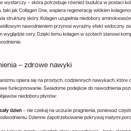
e wystarczy – skóra potrzebuje również budulca w postaci ko
a, taki jak Collagen One, wspiera regenerację włókien kolagen
wia strukturę skóry. Kolagen uzupełnia niedobory aminokwas
rawidłowym nawodnieniem przynosi wyraźny efekt widoczny za
zym wyglądzie cery. Dzięki temu kolagen w szotach stanowi ko
wodnienie.
ienia – zdrowe nawyki
anizmu opiera się na prostych, codziennych nawykach, które c
dłowe funkcjonowanie. Świadome podejście do nawodnienia po
 objawów niedoboru płynów:
 cały dzień
– nie czekaj na uczucie pragnienia, ponieważ częst
dwodnieniu. Dzienne zapotrzebowanie pokrywaj małymi porc