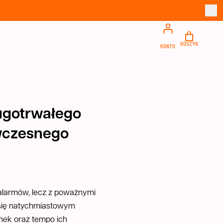
ugotrwałego
wczesnego
 alarmów, lecz z poważnymi
 się natychmiastowym
anek oraz tempo ich