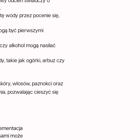
kowy odcień świadczy o
.
tę wody przez pocenie się,
ogą być pierwszymi
 czy alkohol mogą nasilać
 takie jak ogórki, arbuz czy
kóry, włosów, paznokci oraz
ia, pozwalając cieszyć się
ategie wzmacniania tkanek pod kątem obciążeń
mentacja aminokwasami może poprawić wydolność organizmu