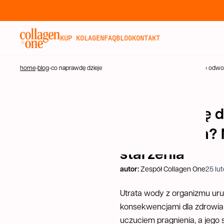
KUP KOLAGEN
KUP KOLAGEN
FAQ
BLOG
KONTAKT
FAQ
home
-
blog
-
co naprawdę dzieje się w tkankach podczas długotrwałego odw
BLOG
POWRÓT
Co naprawdę d
KONTAKT
odwodnienia?
starzenia
autor:
Zespół Collagen One
25 lut
Utrata wody z organizmu uru
konsekwencjami dla zdrowia
uczuciem pragnienia, a jego 