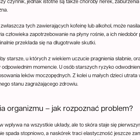
zy czynnik, jednak istotne są także choroby nerek, zaburzeni
zna.
zwłaszcza tych zawierających kofeinę lub alkohol, może nasil
ia człowieka zapotrzebowanie na płyny rośnie, a ich niedobór
finalnie przekłada się na długotrwałe skutki.
y starsze, u których z wiekiem uczucie pragnienia słabnie, or
 w odpowiednim momencie. U osób starszych ryzyko odwodnien
sowania leków moczopędnych. Z kolei u małych dzieci utrata 
ego stanu zagrażającego zdrowiu.
a organizmu – jak rozpoznać problem?
 wpływa na wszystkie układy, ale to skóra staje się pierwsz
 spada stopniowo, a naskórek traci elastyczność jeszcze zan