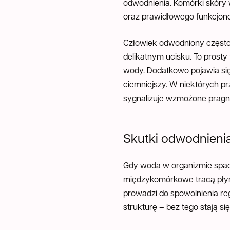
odwodnienia. Komórki skóry 
oraz prawidłowego funkcjon
Człowiek odwodniony często 
delikatnym ucisku. To prosty
wody. Dodatkowo pojawia się
ciemniejszy. W niektórych p
sygnalizuje wzmożone pragni
Skutki odwodnieni
Gdy woda w organizmie spada
międzykomórkowe tracą płynn
prowadzi do spowolnienia r
strukturę – bez tego stają s