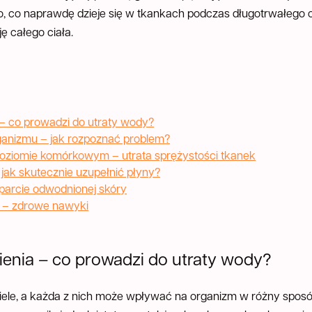
go, co naprawdę dzieje się w tkankach podczas długotrwałego
ę całego ciała.
– co prowadzi do utraty wody?
anizmu – jak rozpoznać problem?
poziomie komórkowym – utrata sprężystości tkanek
jak skutecznie uzupełnić płyny?
sparcie odwodnionej skóry
 – zdrowe nawyki
enia – co prowadzi do utraty wody?
iele, a każda z nich może wpływać na organizm w różny spos