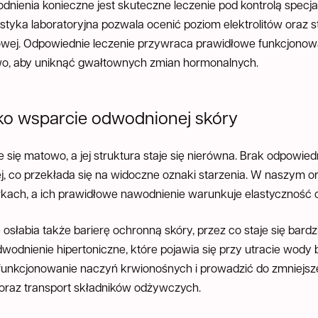
nienia konieczne jest skuteczne leczenie pod kontrolą specj
styka laboratoryjna pozwala ocenić poziom elektrolitów oraz s
owej. Odpowiednie leczenie przywraca prawidłowe funkcjonow
owo, aby uniknąć gwałtownych zmian hormonalnych.
ako wsparcie odwodnionej skóry
się matowo, a jej struktura staje się nierówna. Brak odpowiedn
 co przekłada się na widoczne oznaki starzenia. W naszym o
rkach, a ich prawidłowe nawodnienie warunkuje elastyczność o
słabia także barierę ochronną skóry, przez co staje się bardzi
odnienie hipertoniczne, które pojawia się przy utracie wody 
funkcjonowanie naczyń krwionośnych i prowadzić do zmniejszen
 oraz transport składników odżywczych.