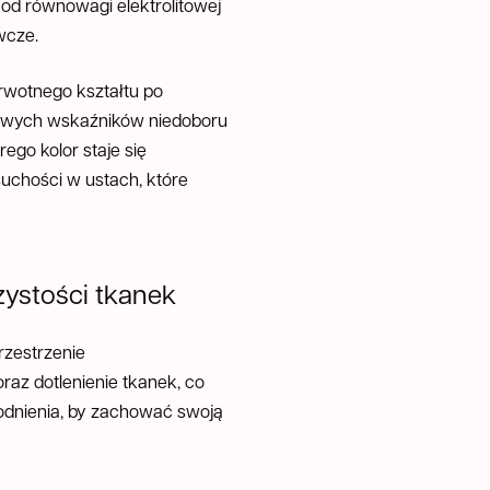
od równowagi elektrolitowej
wcze.
rwotnego kształtu po
uczowych wskaźników niedoboru
go kolor staje się
uchości w ustach, które
ystości tkanek
rzestrzenie
az dotlenienie tkanek, co
dnienia, by zachować swoją