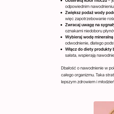
Obserwuj kolor moczu
– j
odpowiednim nawodnieniu,
Zwiększ podaż wody podc
więc zapotrzebowanie rośn
Zwracaj uwagę na sygnał
oznakami niedoboru płynów
Wybieraj wodę mineralną
odwodnienie, dlatego pods
Włącz do diety produkty
sałata, wspierają nawodni
Dbałość o nawodnienie w poł
całego organizmu. Taka strat
lepszym zdrowiem i młodzie