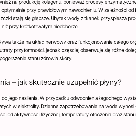
nież na produkcję kolagenu, ponieważ procesy enzymatyczne
ają optymalnie przy prawidłowym nawodnieniu. W zależności od
szczki stają się głębsze. Ubytek wody z tkanek przyspiesza proc
 niż przy krótkotrwałym niedoborze.
ływa także na układ nerwowy oraz funkcjonowanie całego or
raty przytomności, jednak częściej obserwuje się różne dolegl
z pogorszenie stanu zdrowia skóry.
ia – jak skutecznie uzupełnić płyny?
 od jego nasilenia. W przypadku odwodnienia łagodnego wysta
atych w elektrolity. Dzienne zapotrzebowanie na wodę wynosi
ości od aktywności fizycznej, temperatury otoczenia oraz stan