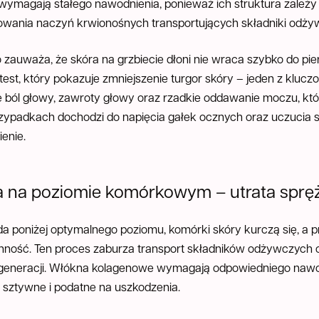
wymagają stałego nawodnienia, ponieważ ich struktura zależy 
owania naczyń krwionośnych transportujących składniki odży
zauważa, że skóra na grzbiecie dłoni nie wraca szybko do pie
 test, który pokazuje zmniejszenie turgor skóry – jeden z kl
 ból głowy, zawroty głowy oraz rzadkie oddawanie moczu, które
rzypadkach dochodzi do napięcia gałek ocznych oraz uczucia s
enie.
a na poziomie komórkowym – utrata spręż
 poniżej optymalnego poziomu, komórki skóry kurczą się, a p
ość. Ten proces zaburza transport składników odżywczych or
egeneracji. Włókna kolagenowe wymagają odpowiedniego nawo
ię sztywne i podatne na uszkodzenia.