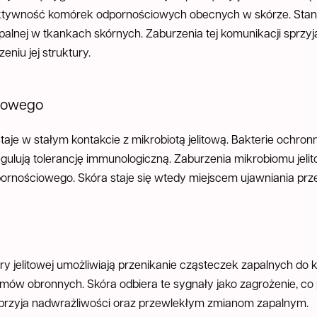
ktywność komórek odpornościowych obecnych w skórze. Stan j
alnej w tkankach skórnych. Zaburzenia tej komunikacji sprzyj
niu jej struktury.
ciowego
aje w stałym kontakcie z mikrobiotą jelitową. Bakterie ochron
egulują tolerancję immunologiczną. Zaburzenia mikrobiomu jel
rnościowego. Skóra staje się wtedy miejscem ujawniania prz
ry jelitowej umożliwiają przenikanie cząsteczek zapalnych do
ów obronnych. Skóra odbiera te sygnały jako zagrożenie, co
 sprzyja nadwrażliwości oraz przewlekłym zmianom zapalnym.