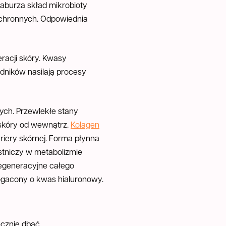
aburza skład mikrobioty
 ochronnych. Odpowiednia
racji skóry. Kwasy
dników nasilają procesy
ych. Przewlekłe stany
 skóry od wewnątrz.
Kolagen
iery skórnej. Forma płynna
stniczy w metabolizmie
regeneracyjne całego
bogacony o kwas hialuronowy.
dporność na obciążenia?
znie dbać o układ sercowo-naczyniowy przez dietę i aktywnoś