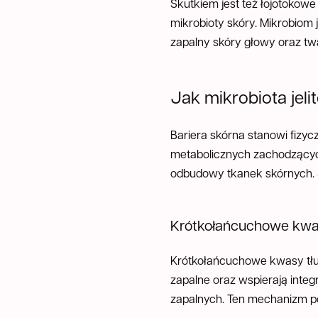
Skutkiem jest też łojotokow
mikrobioty skóry. Mikrobiom 
zapalny skóry głowy oraz twa
Jak mikrobiota jel
Bariera skórna stanowi fizy
metabolicznych zachodzących
odbudowy tkanek skórnych. S
Krótkołańcuchowe kwa
Krótkołańcuchowe kwasy tłus
zapalne oraz wspierają integ
zapalnych. Ten mechanizm po