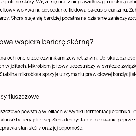
e zapalenie skóry. Wiąże się ono z nieprawidłową produkcją s
jelitowy wpływa na gospodarkę lipidową całego organizmu. Zabu
rzy. Skóra staje się bardziej podatna na działanie zanieczysz
itowa wspiera barierę skórną?
czną ochronę przed czynnikami zewnętrznymi. Jej skutecznoś
 w jelitach. Mikrobiom jelitowy uczestniczy w syntezie związ
tabilna mikrobiota sprzyja utrzymaniu prawidłowej kondycji sk
sy tłuszczowe
zczowe powstają w jelitach w wyniku fermentacji błonnika. Zw
ralność bariery jelitowej. Skóra korzysta z ich działania poprz
prawia stan skóry oraz jej odporność.