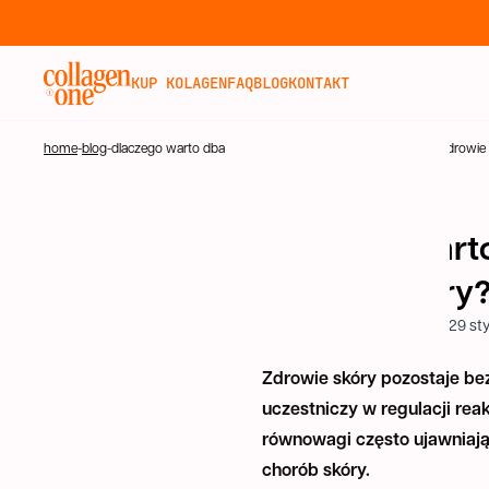
KUP KOLAGEN
KUP KOLAGEN
FAQ
BLOG
KONTAKT
FAQ
home
-
blog
-
dlaczego warto dbać o mikrobiom jelitowy, aby poprawić zdrowie
BLOG
POWRÓT
Dlaczego warto
KONTAKT
zdrowie skóry
autor:
Zespół Collagen One
29 sty
Zdrowie skóry pozostaje be
uczestniczy w regulacji rea
równowagi często ujawniają
chorób skóry.