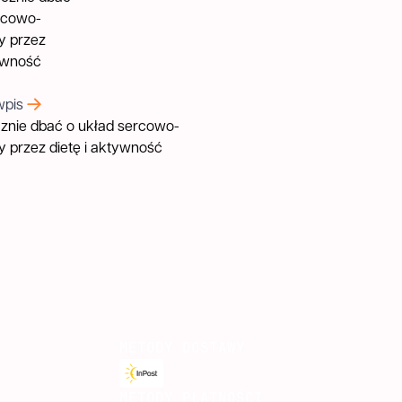
wpis
znie dbać o układ sercowo-
 przez dietę i aktywność
METODY DOSTAWY
METODY PŁATNOŚCI