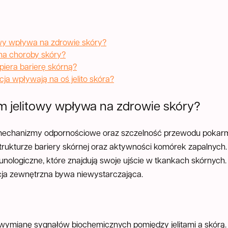
owy wpływa na zdrowie skóry?
 na choroby skóry?
piera barierę skórną?
ja wpływają na oś jelito skóra?
m jelitowy wpływa na zdrowie skóry?
je mechanizmy odpornościowe oraz szczelność przewodu pokar
rukturze bariery skórnej oraz aktywności komórek zapalnych.
mmunologiczne, które znajdują swoje ujście w tkankach skórnyc
cja zewnętrzna bywa niewystarczająca.
łą wymianę sygnałów biochemicznych pomiędzy jelitami a skórą. 