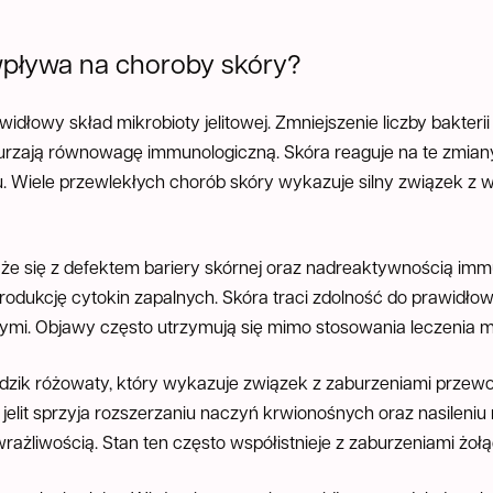
 wpływa na choroby skóry?
awidłowy skład mikrobioty jelitowej. Zmniejszenie liczby bakte
rzają równowagę immunologiczną. Skóra reaguje na te zmian
u. Wiele przewlekłych chorób skóry wykazuje silny związek 
że się z defektem bariery skórnej oraz nadreaktywnością imm
ą produkcję cytokin zapalnych. Skóra traci zdolność do prawidło
ymi. Objawy często utrzymują się mimo stosowania leczenia 
rądzik różowaty, który wykazuje związek z zaburzeniami prz
a jelit sprzyja rozszerzaniu naczyń krwionośnych oraz nasileniu
ażliwością. Stan ten często współistnieje z zaburzeniami żołą