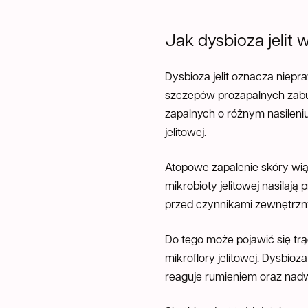
Jak dysbioza jelit
Dysbioza jelit oznacza niepr
szczepów prozapalnych zabu
zapalnych o różnym nasileni
jelitowej.
Atopowe zapalenie skóry wią
mikrobioty jelitowej nasilaj
przed czynnikami zewnętrzn
Do tego może pojawić się t
mikroflory jelitowej. Dysbioz
reaguje rumieniem oraz nadwr