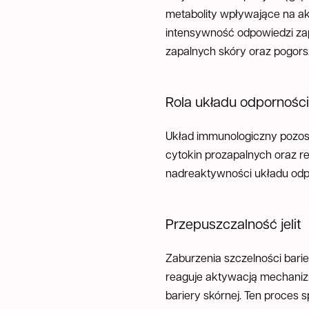
metabolity wpływające na a
intensywność odpowiedzi zap
zapalnych skóry oraz pogorsze
Rola układu odpornoś
Układ immunologiczny pozost
cytokin prozapalnych oraz r
nadreaktywności układu odpo
Przepuszczalność jelit
Zaburzenia szczelności barie
reaguje aktywacją mechanizm
bariery skórnej. Ten proces