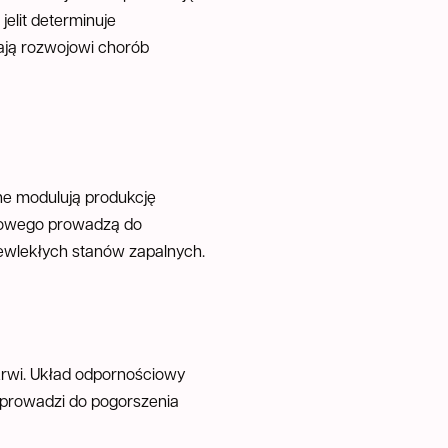
elit determinuje
ają rozwojowi chorób
ne modulują produkcję
itowego prowadzą do
ewlekłych stanów zapalnych.
 krwi. Układ odpornościowy
 prowadzi do pogorszenia