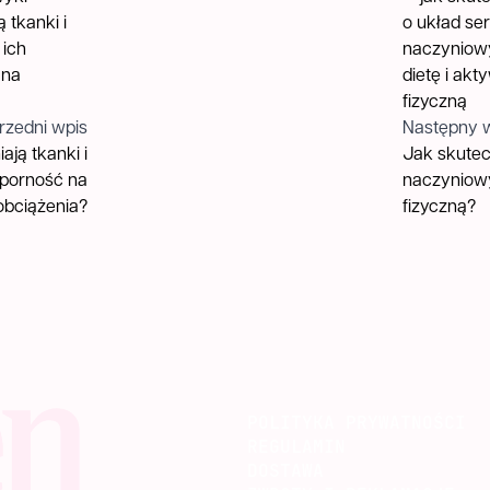
rzedni wpis
Następny 
ją tkanki i
Jak skutec
dporność na
naczyniowy
obciążenia?
fizyczną?
POLITYKA PRYWATNOŚCI
REGULAMIN
DOSTAWA