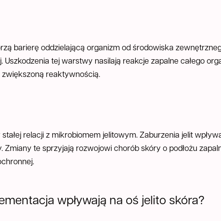
orzą barierę oddzielającą organizm od środowiska zewnętrzneg
ej. Uszkodzenia tej warstwy nasilają reakcje zapalne całego or
z zwiększoną reaktywnością.
 stałej relacji z mikrobiomem jelitowym. Zaburzenia jelit wpł
. Zmiany te sprzyjają rozwojowi chorób skóry o podłożu zapal
ochronnej.
ementacja wpływają na oś jelito skóra?