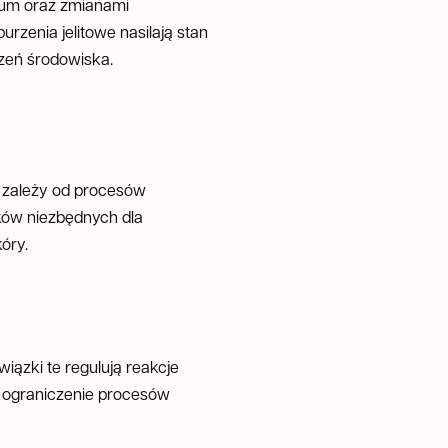
ebum oraz zmianami
rzenia jelitowe nasilają stan
czeń środowiska.
ć zależy od procesów
ków niezbędnych dla
óry.
iązki te regulują reakcje
ez ograniczenie procesów