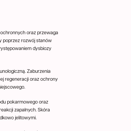
rii ochronnych oraz przewaga
y poprzez rozwój stanów
z występowaniem dysbiozy
unologiczną. Zaburzenia
wej regeneracji oraz ochrony
miejscowego.
ewodu pokarmowego oraz
 reakcji zapalnych. Skóra
dkowo jelitowymi.