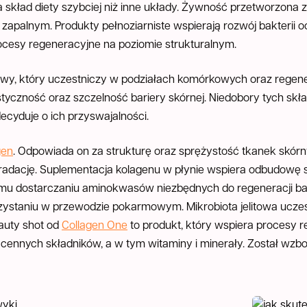
skład diety szybciej niż inne układy. Żywność przetworzona z
m zapalnym. Produkty pełnoziarniste wspierają rozwój bakterii
cesy regeneracyjne na poziomie strukturalnym.
owy, który uczestniczy w podziałach komórkowych oraz regene
tyczność oraz szczelność bariery skórnej. Niedobory tych skła
decyduje o ich przyswajalności.
gen
. Odpowiada on za strukturę oraz sprężystość tkanek skórn
 degradację. Suplementacja kolagenu w płynie wspiera odbudowę
mu dostarczaniu aminokwasów niezbędnych do regeneracji bar
zystaniu w przewodzie pokarmowym. Mikrobiota jelitowa ucze
auty shot od
Collagen One
to produkt, który wspiera procesy 
 cennych składników, a w tym witaminy i minerały. Został wz
Jakie nawyki wzmacniają tkanki i poprawiają ich o
Jak skutec