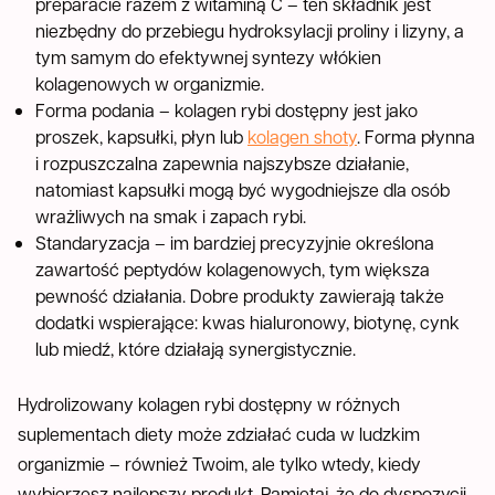
preparacie razem z witaminą C – ten składnik jest
niezbędny do przebiegu hydroksylacji proliny i lizyny, a
tym samym do efektywnej syntezy włókien
kolagenowych w organizmie.
Forma podania – kolagen rybi dostępny jest jako
proszek, kapsułki, płyn lub
kolagen shoty
. Forma płynna
i rozpuszczalna zapewnia najszybsze działanie,
natomiast kapsułki mogą być wygodniejsze dla osób
wrażliwych na smak i zapach rybi.
Standaryzacja – im bardziej precyzyjnie określona
zawartość peptydów kolagenowych, tym większa
pewność działania. Dobre produkty zawierają także
dodatki wspierające: kwas hialuronowy, biotynę, cynk
lub miedź, które działają synergistycznie.
Hydrolizowany kolagen rybi dostępny w różnych
suplementach diety może zdziałać cuda w ludzkim
organizmie – również Twoim, ale tylko wtedy, kiedy
wybierzesz najlepszy produkt. Pamiętaj, że do dyspozycji