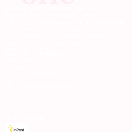
Collagen One to codzienny rytuał piękna —
skoncentrowana formuła kolagenu i kwasu
hialuronowego wzbogacona o składniki, które pomagają
w zachowaniu zdrowej skóry, włosów i paznokci (cynk,
wit. A) oraz wspierają prawidłowe funkcjonowanie
chrząstki i kości (wit. C) od wewnątrz.
MADE WITH LOVE BY CYREK CREATIVE.
POLITYKA PRYWATNOŚCI
REGULAMIN
DOSTAWA
ZWROTY I REKLAMACJE
KONTAKT
ZOSTAŃ NASZYM PARTNEREM
WSPÓŁPRACA B2B
METODY DOSTAWY