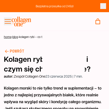
Bezpłatna przesyłka od 249zł
KUP KOLAGEN
FAQ
home
-
blog
-
kolagen rybi – co to jest i czym się charakteryzuje?
BLOG
POWRÓT
KONTAKT
Kolagen rybi – co to jest i
czym się charakteryzuje?
autor:
Zespół Collagen One
23 czerwca 2025 | 7 min.
Kolagen morski to nie tylko trend w suplementacji – to
jedno z najlepiej przyswajalnych białek, które realnie
wpływa na wygląd skóry i kondycję całego organizmu.
Jeśli szukasz skutecznego sposobu na spowolnienie