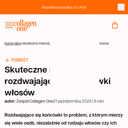
Bezpłatna przesyłka od 249zł
KUP KOLAGEN
FAQ
home
-
blog
-
skuteczne metody na rozdwajające się końcówki włosów
BLOG
POWRÓT
KONTAKT
Skuteczne metody na
rozdwajające się końcówki
włosów
autor:
Zespół Collagen One
21 października 2025 | 6 min.
Rozdwajające się końcówki to problem, z którym mierzy
się wiele osób, niezależnie od rodzaju włosów czy ich