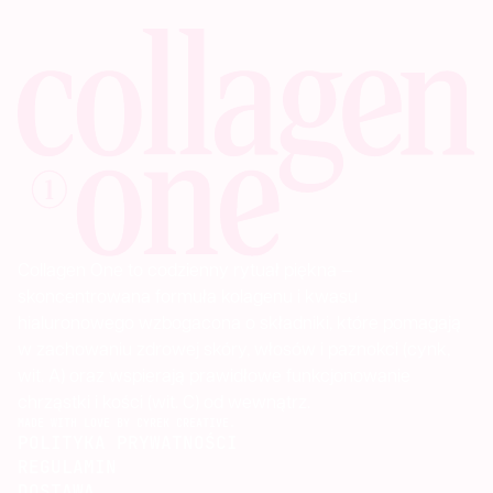
Collagen One to codzienny rytuał piękna —
skoncentrowana formuła kolagenu i kwasu
hialuronowego wzbogacona o składniki, które pomagają
w zachowaniu zdrowej skóry, włosów i paznokci (cynk,
wit. A) oraz wspierają prawidłowe funkcjonowanie
chrząstki i kości (wit. C) od wewnątrz.
MADE WITH LOVE BY CYREK CREATIVE.
POLITYKA PRYWATNOŚCI
REGULAMIN
DOSTAWA