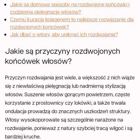
Jakie są domowe sposoby na rozdwojone końcówki i
codzienną pielęgnację włosów?
Czemu kuracja kolagenem to najlepsze rozwiązanie dla
rozdwojonych końcówek?
Jak dbać o włosy, aby uniknąć ich rozdwajania?
Jakie są przyczyny rozdwojonych
końcówek włosów?
Przyczyn rozdwajania jest wiele, a większość z nich wiąże
się z niewłaściwą pielęgnacją lub nadmierną stylizacją
włosów. Suszenie włosów gorącym powietrzem, częste
korzystanie z prostownicy czy lokówki, a także trwała
ondulacja prowadzą do znacznych uszkodzeń struktury.
Włosy wysokoporowate są szczególnie narażone na
rozdwajanie, ponieważ z natury szybciej tracą wilgoć i są
bardziej kruche.