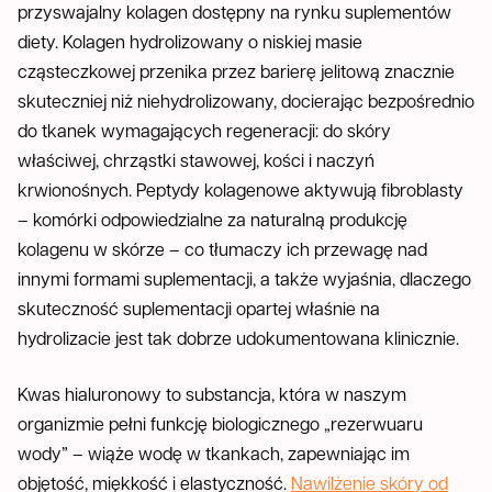
przyswajalny kolagen dostępny na rynku suplementów
diety. Kolagen hydrolizowany o niskiej masie
cząsteczkowej przenika przez barierę jelitową znacznie
skuteczniej niż niehydrolizowany, docierając bezpośrednio
do tkanek wymagających regeneracji: do skóry
właściwej, chrząstki stawowej, kości i naczyń
krwionośnych. Peptydy kolagenowe aktywują fibroblasty
– komórki odpowiedzialne za naturalną produkcję
kolagenu w skórze – co tłumaczy ich przewagę nad
innymi formami suplementacji, a także wyjaśnia, dlaczego
skuteczność suplementacji opartej właśnie na
hydrolizacie jest tak dobrze udokumentowana klinicznie.
Kwas hialuronowy to substancja, która w naszym
organizmie pełni funkcję biologicznego „rezerwuaru
wody” – wiąże wodę w tkankach, zapewniając im
objętość, miękkość i elastyczność.
Nawilżenie skóry od