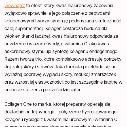
wewnątrz
to efekt, który kwas hialuronowy zapewnia
wyjątkowo sprawnie, a jego połączenie z peptydami
kolagenowymi tworzy synergię podnoszącą skuteczność
całej suplementacji. Kolagen dostarcza budulca dla
włókien tkanki łącznej, kwas hialuronowy odpowiada za
nawilżenie i wiązanie wody, a witamina C jako kwas
askorbinowy stymuluje syntezę kolagenu endogennego.
Razem tworzą trio, które kompleksowo adresuje potrzeby
dojrzałej skóry i stawów. Taka formuła przekłada się na
wyraźną poprawę wyglądu skóry, redukcji zmarszczek
oraz wzrost jej elastyczności, co jest szczególnie istotne w
procesie starzenia po sześćdziesiątce.
Collagen One to marka, której preparaty opierają się
dokładnie na tej synergii – połączenie hydrolizowanego
kolagenu rybiego z kwasem hialuronowym i witaminą C
tworzy produkt zaprojektowany z myślą o dojrzałym