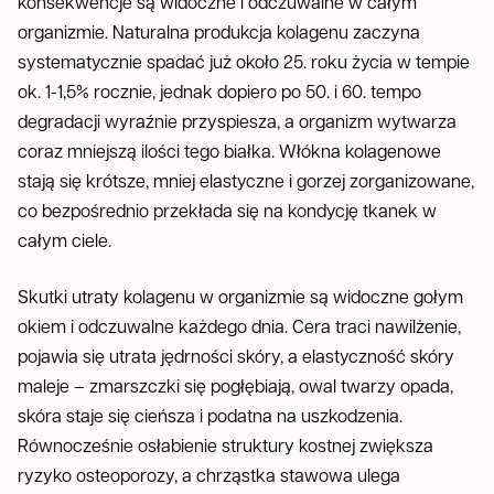
konsekwencje są widoczne i odczuwalne w całym
organizmie. Naturalna produkcja kolagenu zaczyna
systematycznie spadać już około 25. roku życia w tempie
ok. 1-1,5% rocznie, jednak dopiero po 50. i 60. tempo
degradacji wyraźnie przyspiesza, a organizm wytwarza
coraz mniejszą ilości tego białka. Włókna kolagenowe
stają się krótsze, mniej elastyczne i gorzej zorganizowane,
co bezpośrednio przekłada się na kondycję tkanek w
całym ciele.
Skutki utraty kolagenu w organizmie są widoczne gołym
okiem i odczuwalne każdego dnia. Cera traci nawilżenie,
pojawia się utrata jędrności skóry, a elastyczność skóry
maleje – zmarszczki się pogłębiają, owal twarzy opada,
skóra staje się cieńsza i podatna na uszkodzenia.
Równocześnie osłabienie struktury kostnej zwiększa
ryzyko osteoporozy, a chrząstka stawowa ulega