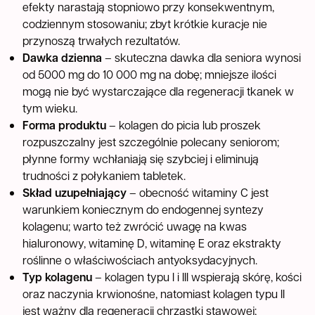
efekty narastają stopniowo przy konsekwentnym,
codziennym stosowaniu; zbyt krótkie kuracje nie
przynoszą trwałych rezultatów.
Dawka dzienna
– skuteczna dawka dla seniora wynosi
od 5000 mg do 10 000 mg na dobę; mniejsze ilości
mogą nie być wystarczające dla regeneracji tkanek w
tym wieku.
Forma produktu
– kolagen do picia lub proszek
rozpuszczalny jest szczególnie polecany seniorom;
płynne formy wchłaniają się szybciej i eliminują
trudności z połykaniem tabletek.
Skład uzupełniający
– obecność witaminy C jest
warunkiem koniecznym do endogennej syntezy
kolagenu; warto też zwrócić uwagę na kwas
hialuronowy, witaminę D, witaminę E oraz ekstrakty
roślinne o właściwościach antyoksydacyjnych.
Typ kolagenu
– kolagen typu I i III wspierają skórę, kości
oraz naczynia krwionośne, natomiast kolagen typu II
jest ważny dla regeneracji chrząstki stawowej;