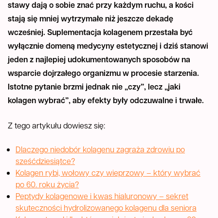
stawy dają o sobie znać przy każdym ruchu, a kości
stają się mniej wytrzymałe niż jeszcze dekadę
wcześniej. Suplementacja kolagenem przestała być
wyłącznie domeną medycyny estetycznej i dziś stanowi
jeden z najlepiej udokumentowanych sposobów na
wsparcie dojrzałego organizmu w procesie starzenia.
Istotne pytanie brzmi jednak nie „czy”, lecz „jaki
kolagen wybrać”, aby efekty były odczuwalne i trwałe.
Z tego artykułu dowiesz się:
Dlaczego niedobór kolagenu zagraża zdrowiu po
sześćdziesiątce?
Kolagen rybi, wołowy czy wieprzowy – który wybrać
po 60. roku życia?
Peptydy kolagenowe i kwas hialuronowy – sekret
skuteczności hydrolizowanego kolagenu dla seniora