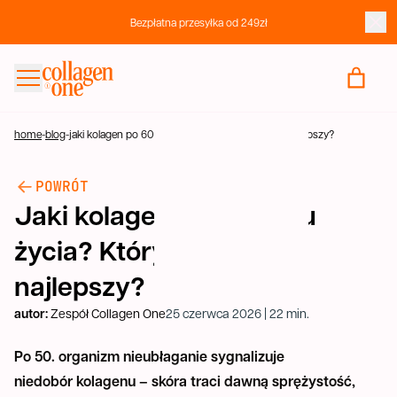
Bezpłatna przesyłka od 249zł
KUP KOLAGEN
FAQ
home
-
blog
-
jaki kolagen po 60. roku życia? który okaże się najlepszy?
BLOG
POWRÓT
KONTAKT
Jaki kolagen po 60. roku
życia? Który okaże się
najlepszy?
autor:
Zespół Collagen One
25 czerwca 2026 | 22 min.
Po 50. organizm nieubłaganie sygnalizuje
niedobór kolagenu – skóra traci dawną sprężystość,