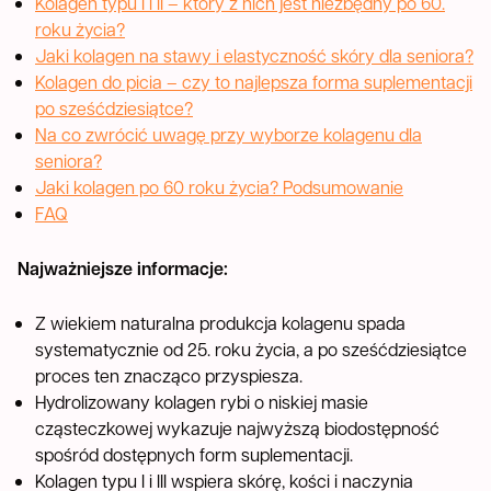
Kolagen typu I i II – który z nich jest niezbędny po 60.
roku życia?
Jaki kolagen na stawy i elastyczność skóry dla seniora?
Kolagen do picia – czy to najlepsza forma suplementacji
po sześćdziesiątce?
Na co zwrócić uwagę przy wyborze kolagenu dla
seniora?
Jaki kolagen po 60 roku życia? Podsumowanie
FAQ
Najważniejsze informacje:
Z wiekiem naturalna produkcja kolagenu spada
systematycznie od 25. roku życia, a po sześćdziesiątce
proces ten znacząco przyspiesza.
Hydrolizowany kolagen rybi o niskiej masie
cząsteczkowej wykazuje najwyższą biodostępność
spośród dostępnych form suplementacji.
Kolagen typu I i III wspiera skórę, kości i naczynia