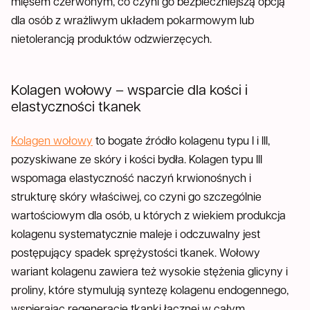
mięsem czerwonym, co czyni go bezpieczniejszą opcją
dla osób z wrażliwym układem pokarmowym lub
nietolerancją produktów odzwierzęcych.
Kolagen wołowy – wsparcie dla kości i
elastyczności tkanek
Kolagen wołowy
to bogate źródło kolagenu typu I i III,
pozyskiwane ze skóry i kości bydła. Kolagen typu III
wspomaga elastyczność naczyń krwionośnych i
strukturę skóry właściwej, co czyni go szczególnie
wartościowym dla osób, u których z wiekiem produkcja
kolagenu systematycznie maleje i odczuwalny jest
postępujący spadek sprężystości tkanek. Wołowy
wariant kolagenu zawiera też wysokie stężenia glicyny i
proliny, które stymulują syntezę kolagenu endogennego,
wspierając regenerację tkanki łącznej w całym