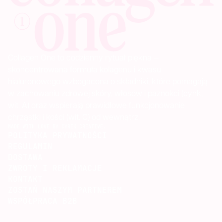
Collagen One to codzienny rytuał piękna —
skoncentrowana formuła kolagenu i kwasu
hialuronowego wzbogacona o składniki, które pomagają
w zachowaniu zdrowej skóry, włosów i paznokci (cynk,
wit. A) oraz wspierają prawidłowe funkcjonowanie
chrząstki i kości (wit. C) od wewnątrz.
MADE WITH LOVE BY CYREK CREATIVE.
POLITYKA PRYWATNOŚCI
REGULAMIN
DOSTAWA
ZWROTY I REKLAMACJE
KONTAKT
ZOSTAŃ NASZYM PARTNEREM
WSPÓŁPRACA B2B